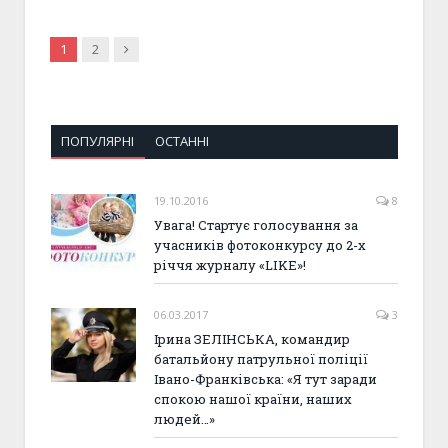
Next
1
2
ПОПУЛЯРНІ
ОСТАННІ
19.10.2016
8
Увага! Стартує голосування за
учасників фотоконкурсу до 2-х
річчя журналу «LIKE»!
06.03.2017
3
Ірина ЗЕЛІНСЬКА, командир
батальйону патрульної поліції
Івано-Франківська: «Я тут заради
спокою нашої країни, наших
людей…»