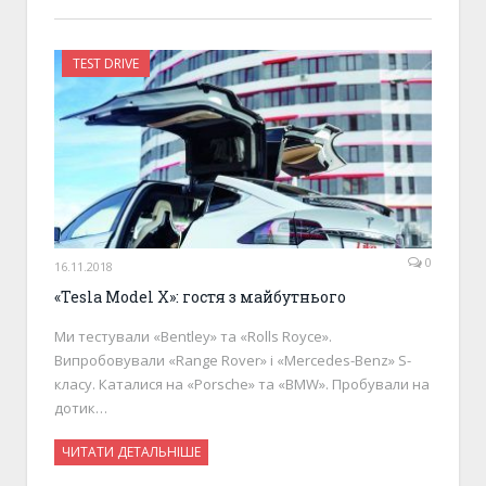
TEST DRIVE
0
16.11.2018
«Tesla Model X»: гостя з майбутнього
Ми тестували «Bentley» та «Rolls Royce».
Випробовували «Range Rover» і «Mercedes-Benz» S-
класy. Каталися на «Porsche» та «BMW». Пробували на
дотик…
ЧИТАТИ ДЕТАЛЬНІШЕ