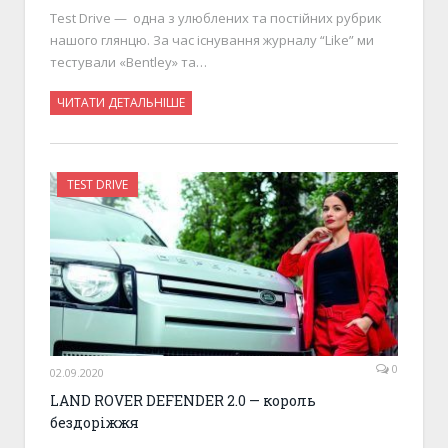
Test Drive — одна з улюблених та постійних рубрик
нашого глянцю. За час існування журналу “Like” ми
тестували «Bentley» та…
ЧИТАТИ ДЕТАЛЬНІШЕ
TEST DRIVE
0
02.09.2020
LAND ROVER DEFENDER 2.0 — король
бездоріжжя