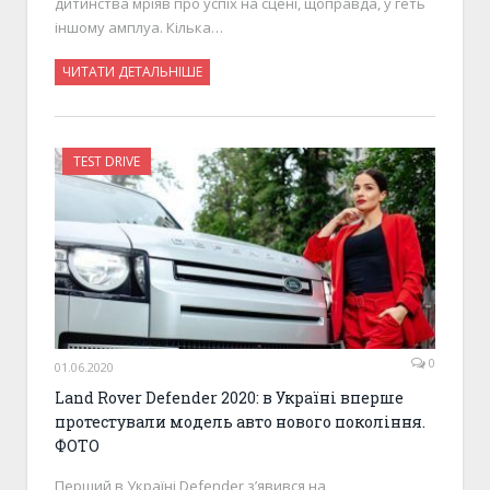
дитинства мріяв про успіх на сцені, щоправда, у геть
іншому амплуа. Кілька…
ЧИТАТИ ДЕТАЛЬНІШЕ
TEST DRIVE
0
01.06.2020
Land Rover Defender 2020: в Україні вперше
протестували модель авто нового покоління.
ФОТО
Перший в Україні Defender з’явився на