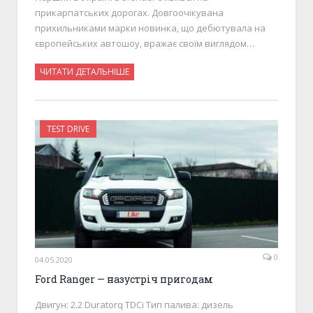
прикарпатських дорогах. Довгоочікувана
прихильниками марки новинка, що дебютувала на
європейських автошоу, вражає своїм виглядом…
ЧИТАТИ ДЕТАЛЬНІШЕ
TEST DRIVE
0
04.05.2020
Ford Ranger — назустріч пригодам
Двигун: 2.2 Duratorq TDCi Тип палива: дизель