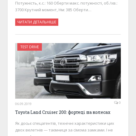
Потужність, к.с.: 160 Оберти макс. потужності, об./хв.:
3700 Крутний момент, Нм: 385 Оберти…
ЧИТАТИ ДЕТАЛЬНІШЕ
TEST DRIVE
0
06.09.2019
Toyota Land Cruiser 200: фортеці на колесах
Як досьє спецагентів, технічні характеристики цих
двох велетнів — таємниця за сімома замками. І не