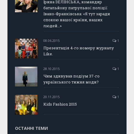
Ірина ЗЕЛІНСЬКА, командир
батальйону патрульної поліції
Івано-Франківська: «Я тут заради
спокою нашої країни, наших
людей…»
08.06.2015
1
Презентація 4-го номеру журналу
Like.
28.10.2015
1
Чим здивував подіум 37-го
українського тижня моди?
20.11.2015
1
Kids Fashion 2015
ОСТАННІ ТЕМИ