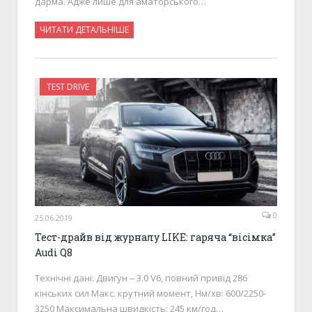
дарма. Адже лише для аматорського…
ЧИТАТИ ДЕТАЛЬНІШЕ
TEST DRIVE
0
25.06.2019
Тест-драйв від журналу LIKE: гаряча “вісімка”
Audi Q8
Технічні дані: Двигун ‒ 3.0 V6, повний привід 286
кінських сил Макс. крутний момент, Нм/хв: 600/2250-
3250 Максимальна швидкість: 245 км/год…