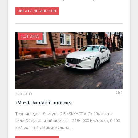
ЧИТАТИ ДЕТАЛЬНІШЕ
TEST DRIVE
0
25.03.2019
«Mazda 6»: на 5 із плюсом
Технічні дані: Двигун ‒ 2,5 «SKYACTIV-G» 194 кінські
сили Обертальний момент ‒ 258/4000 Нм/об/хв, 0-100
км/год – 8,1 с Максимальна…