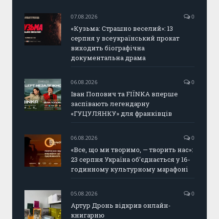
07.08.2026
0
«Кузьма: Страшно веселий»: 13
серпня у всеукраїнський прокат
виходить біографічна
документальна драма
06.08.2026
0
Іван Попович та FIÏNKA вперше
заспівають легендарну
«ГУЦУЛЯНКУ» для франківців
06.08.2026
0
«Все, що ми творимо, — творить нас»:
23 серпня Україна об’єднається у 16-
годинному культурному марафоні
05.08.2026
0
Артур Дронь відкрив онлайн-
книгарню