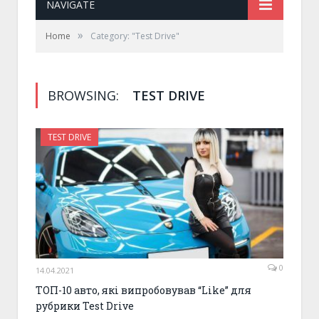
NAVIGATE
»
Home
Category: "Test Drive"
BROWSING:
TEST DRIVE
TEST DRIVE
0
14.04.2021
ТОП-10 авто, які випробовував “Like” для
рубрики Test Drive