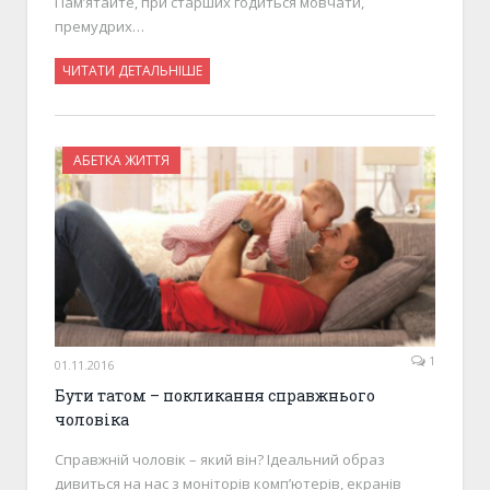
Пам’ятайте, при старших годиться мовчати,
премудрих…
ЧИТАТИ ДЕТАЛЬНІШЕ
АБЕТКА ЖИТТЯ
1
01.11.2016
Бути татом – покликання справжнього
чоловіка
Справжній чоловік – який він? Ідеальний образ
дивиться на нас з моніторів комп’ютерів, екранів