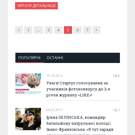
ЧИТАТИ ДЕТАЛЬНІШЕ
Previous
Next
1
…
3
4
5
6
7
ПОПУЛЯРНІ
ОСТАННІ
19.10.2016
8
Увага! Стартує голосування за
учасників фотоконкурсу до 2-х
річчя журналу «LIKE»!
06.03.2017
3
Ірина ЗЕЛІНСЬКА, командир
батальйону патрульної поліції
Івано-Франківська: «Я тут заради