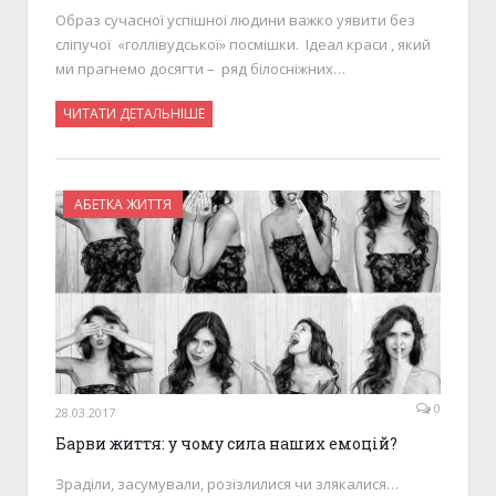
Образ сучасної успішної людини важко уявити без
сліпучої «голлівудської» посмішки. Ідеал краси , який
ми прагнемо досягти – ряд білосніжних…
ЧИТАТИ ДЕТАЛЬНІШЕ
АБЕТКА ЖИТТЯ
0
28.03.2017
Барви життя: у чому сила наших емоцій?
Зраділи, засумували, розізлилися чи злякалися…