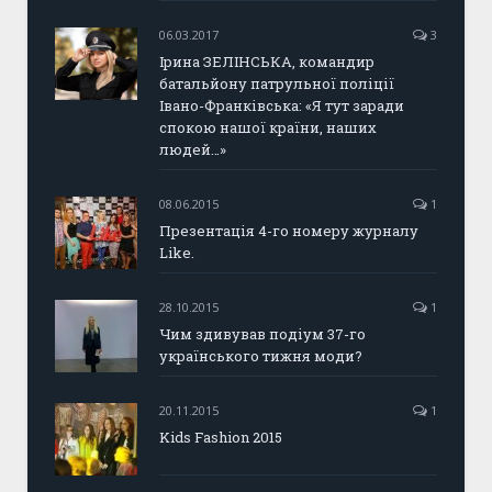
06.03.2017
3
Ірина ЗЕЛІНСЬКА, командир
батальйону патрульної поліції
Івано-Франківська: «Я тут заради
спокою нашої країни, наших
людей…»
08.06.2015
1
Презентація 4-го номеру журналу
Like.
28.10.2015
1
Чим здивував подіум 37-го
українського тижня моди?
20.11.2015
1
Kids Fashion 2015