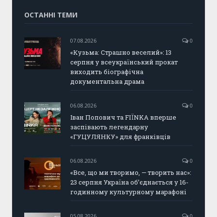
ОСТАННІ ТЕМИ
07.08.2026
0
«Кузьма: Страшно веселий»: 13
серпня у всеукраїнський прокат
виходить біографічна
документальна драма
06.08.2026
0
Іван Попович та FIÏNKA вперше
заспівають легендарну
«ГУЦУЛЯНКУ» для франківців
06.08.2026
0
«Все, що ми творимо, — творить нас»:
23 серпня Україна об’єднається у 16-
годинному культурному марафоні
05.08.2026
0