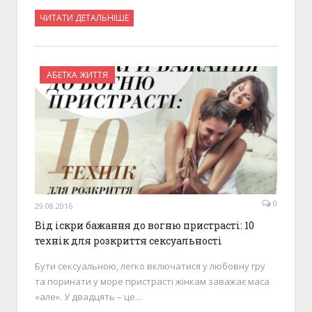
ЧИТАТИ ДЕТАЛЬНІШЕ
АБЕТКА ЖИТТЯ
0
29.08.2016
Від іскри бажання до вогню пристрасті: 10
технік для розкриття сексуальності
Бути сексуальною, легко включатися у любовну гру
та поринати у море пристрасті жінкам заважає маса
«але». У двадцять – це…