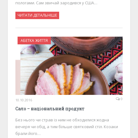
пологами. Сам звичай зародився у США…
ЧИТАТИ ДЕТАЛЬНІШЕ
АБЕТКА ЖИТТЯ
0
10.10.2016
Сало – національний продукт
Без нього чи страв із ним не обходилися жодна
вечеря чи обід, а тим більше святковий стіл. Козаки
брали його…