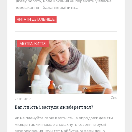
цікаву роботу, нове кохання чи переїхати у власне
помешкання – бажання змінити…
ЧИТАТИ ДЕТАЛЬНІШЕ
АБЕТКА ЖИТТЯ
0
23.01.2017
Вагітність і застуда: як вберегтися?
­­Як не плануйте свою вагітність, а впродовж дев’яти
місяців так чи інакше спалахнуть сезонні вірусні
захворювання. Імунітет майбутньої мами дещо…