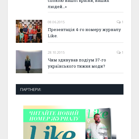
спокою нашої країни, наших
людей…»
08.06.2015
1
Презентація 4-го номеру журналу
Like.
28.10.2015
1
Чим здивував подіум 37-го
українського тижня моди?
ПАРТНЕРИ: