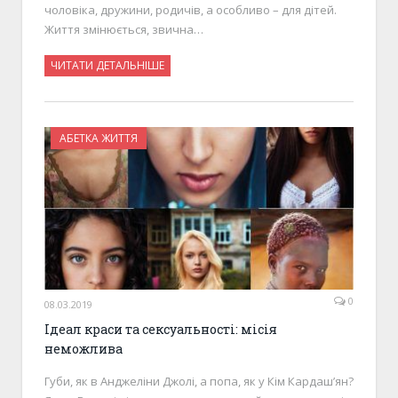
чоловіка, дружини, родичів, а особливо – для дітей.
Життя змінюється, звична…
ЧИТАТИ ДЕТАЛЬНІШЕ
АБЕТКА ЖИТТЯ
0
08.03.2019
Ідеал краси та сексуальності: місія
неможлива
Губи, як в Анджеліни Джолі, а попа, як у Кім Кардаш’ян?