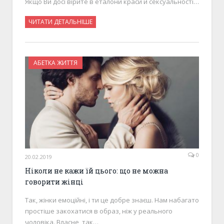
Якщо Ви досі вірите в еталони краси й сексуальності…
ЧИТАТИ ДЕТАЛЬНІШЕ
АБЕТКА ЖИТТЯ
0
20.02.2019
Ніколи не кажи їй цього: що не можна
говорити жінці
Так, жінки емоційні, і ти це добре знаєш. Нам набагато
простіше закохатися в образ, ніж у реального
чоловіка. Власне, так…