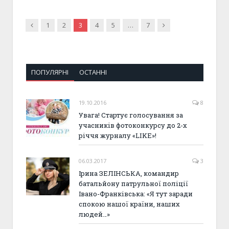
Previous
Next
1
2
3
4
5
…
7
ПОПУЛЯРНІ
ОСТАННІ
19.10.2016
8
Увага! Стартує голосування за
учасників фотоконкурсу до 2-х
річчя журналу «LIKE»!
06.03.2017
3
Ірина ЗЕЛІНСЬКА, командир
батальйону патрульної поліції
Івано-Франківська: «Я тут заради
спокою нашої країни, наших
людей…»