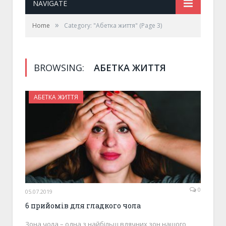
NAVIGATE
»
Home
Category: "Абетка життя"
(Page 3)
BROWSING:
АБЕТКА ЖИТТЯ
АБЕТКА ЖИТТЯ
0
05.07.2019
6 прийомів для гладкого чола
Зона чола – одна з найбільш вдячних зон нашого