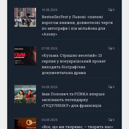
10.08.2026
0
BestsellerFest у Львові: спалені
ворогом книжки, довжелезні черги
по автографи і пів мільйона для
«Азову»
07.08.2026
0
«Кузьма: Страшно веселий»: 13
серпня у всеукраїнський прокат
виходить біографічна
документальна драма
06.08.2026
0
Іван Попович та FIÏNKA вперше
заспівають легендарну
«ГУЦУЛЯНКУ» для франківців
06.08.2026
0
«Все, що ми творимо, — творить нас»: