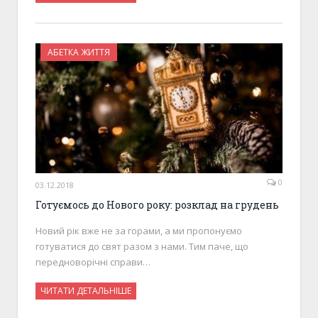
АБЕТКА ЖИТТЯ
0
03.12.2018
Готуємось до Нового року: розклад на грудень
Новий рік вже не за горами, а ми пропонуємо
готуватися до свят разом з нами. Тим паче, що
передноворічні справи…
ЧИТАТИ ДЕТАЛЬНІШЕ