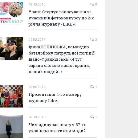
19.10.2016
8
Увага! Стартує голосування за
учасників фотоконкурсу до 2-х
річчя журналу «LIKE»!
06.03.2017
3
Ірина ЗЕЛІНСЬКА, командир
батальйону патрульної поліції
Івано-Франківська: «Я тут
заради спокою нашої країни,
наших людей…»
08.06.2015
1
Презентація 4-го номеру
журналу Like.
28.10.2015
1
Чим здивував подіум 37-го
українського тижня моди?