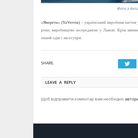
Фото з Анта
«Яверета» (YaVereta)
– український виробник патчів 
роки, виробництво зосереджене у Львові. Крім змінн
інший одяг і аксесуари.
SHARE.
Twi
LEAVE A REPLY
Щоб відправити коментар вам необхідно
автор