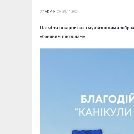
BY
ADMIN
ON
28.11.2024
·
Патчі та шкарпетки з мультяшними зображ
«бойовим пінгвінам»