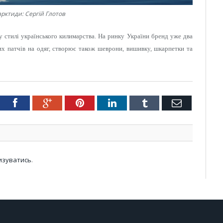
рктиди: Сергій Глотов
у стилі українського килимарства. На ринку України бренд уже два
их патчів на одяг, створює також шеврони, вишивку, шкарпетки та
tter
Facebook
Google+
Pinterest
LinkedIn
Tumblr
Email
изуватись
.