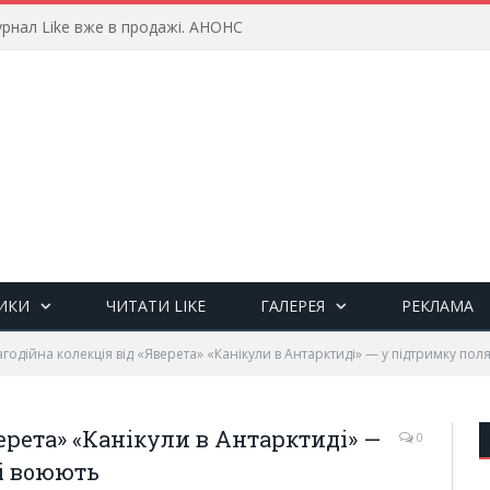
рнал Like вже в продажі. АНОНС
ИКИ
ЧИТАТИ LIKE
ГАЛЕРЕЯ
РЕКЛАМА
годійна колекція від «Яверета» «Канікули в Антарктиді» — у підтримку пол
ерета» «Канікули в Антарктиді» —
0
і воюють