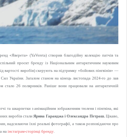
ренд «Яверета» (YaVereta) створив благодійну колекцію патчів та
 спільний проєкт бренду із Національним антарктичним науковим
 від вартості виробів) скерують на підтримку «бойових пінгвінів» —
 Сил України. Загалом станом на кінець листопада 2024-го до лав
ром стало 26 полярників. Раніше вони працювали на антарктичній
тчі та шкарпетки з анімаційним зображенням тюленя і пінгвіна, які
чних виробів стали
Ярина Гаранджа і Олександра Петраш.
Цікаво,
н, надсилаючи їхні реальні фотографії, а також розповідаючи про
а на
інстаграм-сторінці бренду
.