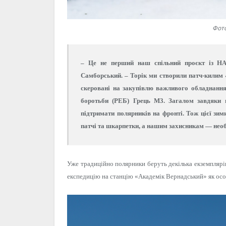
Фото
– Це не перший наш спільний проєкт із 
Самборський.
– Торік ми створили патч-килим 
скеровані на закупівлю важливого обладнання 
боротьби (РЕБ) Грець М3. Загалом завдяки п
підтримати полярників на фронті. Тож цієї зи
патчі та шкарпетки, а нашим захисникам — необ
Уже традиційно полярники беруть декілька екземплярів 
експедицію на станцію «Академік Вернадський» як ос