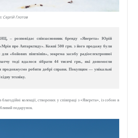
: Сергій Глотов
НАНЦ, –
розповідає співзасновник бренду «Яверета» Юрій
«Мрія про Антарктиду». Кожні 500 грн. з його продажу були
для «бойових пінгвінів», зокрема засобу радіоелектронної
атчу тоді вдалося зібрати 44 тисячі грн
.
, які допомогли
ми продовжуємо робити добрі справи. Покупцям — унікальні
хідну техніку.
благодійні колекції, створених у співпраці з «Яверета», із собою в
обливий подарунок.