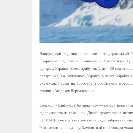
Напередодні різдвяно-новорічних свят український б
шкарпеток під назвою «Канікули в Антарктиді». Це
центром України. Увесь прибуток (а це – 30 відсотків
полярників, які захищають Україну в лавах Збройних
української армії на боротьбу з російським агресо
станції «Академік Вернадський».
Колекція «Канікули в Антарктиді» — це оригінальні па
відпочивають на крижинах. Дизайнерками таких незви
що НАНЦ консультував мисткинь щодо зображень твари
їхні звички та поведінку. Замовити ці милі товари можн