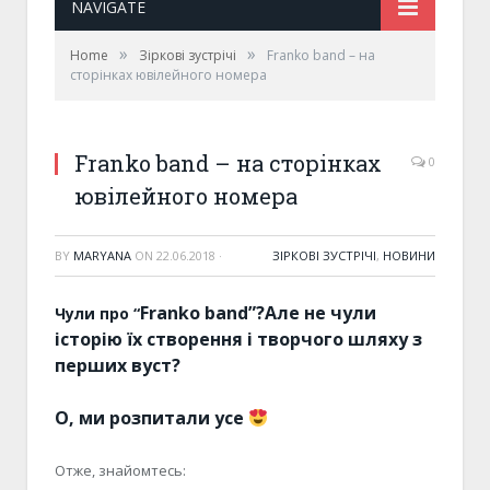
NAVIGATE
»
»
Home
Зіркові зустрічі
Franko band – на
сторінках ювілейного номера
Franko band – на сторінках
0
ювілейного номера
BY
MARYANA
ON
22.06.2018
·
ЗІРКОВІ ЗУСТРІЧІ
,
НОВИНИ
Franko band”
?
Але не чули
Чули про “
історію їх створення і творчого шляху з
перших вуст?
О, ми розпитали усе
Отже, знайомтесь: