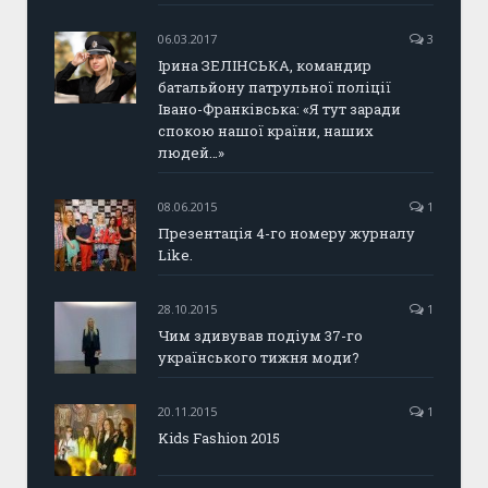
06.03.2017
3
Ірина ЗЕЛІНСЬКА, командир
батальйону патрульної поліції
Івано-Франківська: «Я тут заради
спокою нашої країни, наших
людей…»
08.06.2015
1
Презентація 4-го номеру журналу
Like.
28.10.2015
1
Чим здивував подіум 37-го
українського тижня моди?
20.11.2015
1
Kids Fashion 2015