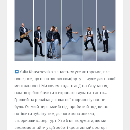
Yulia Khaschevska зізнається: усе авторське, все
нове, все, що поза зоною комфорту — чуже для нашої
ментальності. Ми хочемо адаптації, нав’язування,
нам потрібно бачити в екранах і слухати в авто…
Грошей на реалізацію власної творчості у нас не
було. От ми й вирішили їх підзаробити й водночас
потішити публіку тим, до чого вона звикла,
створивши кавер-гурт. Хто б міг подумати, що ми
зможемо знайти у цій роботі креативний вектор і