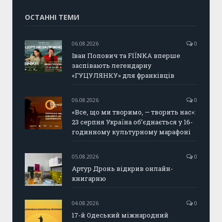
ОСТАННІ ТЕМИ
06.08.2026
0
Іван Попович та FIÏNKA вперше
заспівають легендарну
«ГУЦУЛЯНКУ» для франківців
06.08.2026
0
«Все, що ми творимо, — творить нас»:
23 серпня Україна об’єднається у 16-
годинному культурному марафоні
05.08.2026
0
Артур Дронь відкрив онлайн-
книгарню
04.08.2026
0
17-й Одеський міжнародний