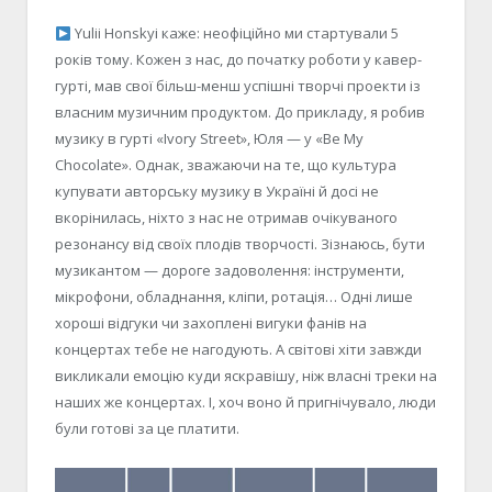
Yulii Honskyi каже: неофіційно ми стартували 5
років тому. Кожен з нас, до початку роботи у кавер-
гурті, мав свої більш-менш успішні творчі проекти із
власним музичним продуктом. До прикладу, я робив
музику в гурті «Ivory Street», Юля — у «Be My
Chocolate». Однак, зважаючи на те, що культура
купувати авторську музику в Україні й
досі не
вкорінилась, ніхто з нас не отримав очікуваного
резонансу від своїх плодів творчості. Зізнаюсь, бути
музикантом — дороге задоволення: інструменти,
мікрофони, обладнання, кліпи, ротація… Одні лише
хороші відгуки чи захоплені вигуки фанів на
концертах тебе не нагодують. А світові хіти завжди
викликали емоцію куди яскравішу, ніж власні треки на
наших же концертах. І, хоч воно й пригнічувало, люди
були готові за це платити.