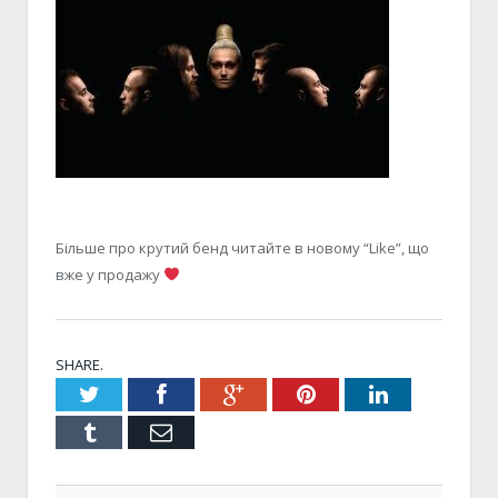
Більше про крутий бенд читайте в новому “Like”, що
вже у продажу
SHARE.
Twitter
Facebook
Google+
Pinterest
LinkedIn
Tumblr
Email