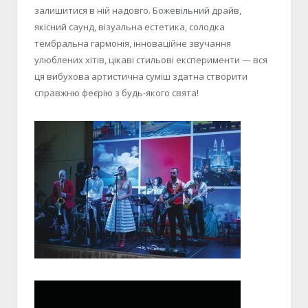
залишитися в ній надовго. Божевільний драйв,
якісний саунд, візуальна естетика, солодка
тембральна гармонія, інноваційне звучання
улюблених хітів, цікаві стильові експерименти — вся
ця вибухова артистична суміш здатна створити
справжню феєрію з будь-якого свята!