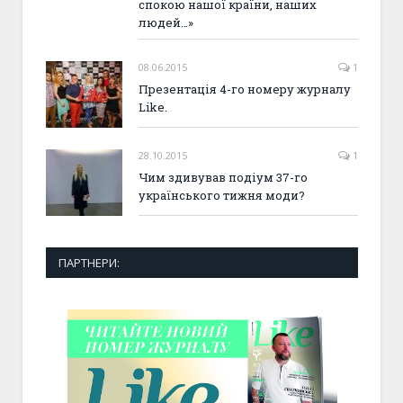
спокою нашої країни, наших
людей…»
08.06.2015
1
Презентація 4-го номеру журналу
Like.
28.10.2015
1
Чим здивував подіум 37-го
українського тижня моди?
ПАРТНЕРИ: