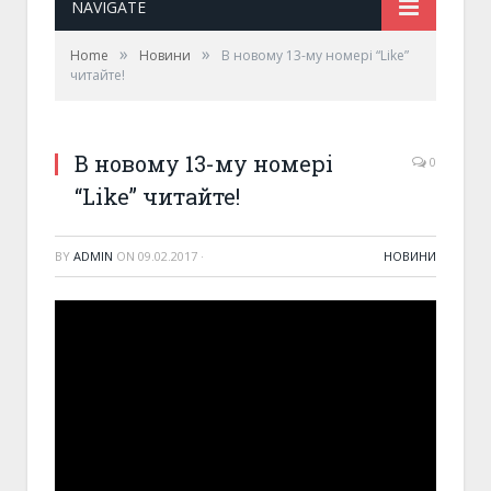
NAVIGATE
»
»
Home
Новини
В новому 13-му номері “Like”
читайте!
В новому 13-му номері
0
“Like” читайте!
BY
ADMIN
ON
09.02.2017
·
НОВИНИ