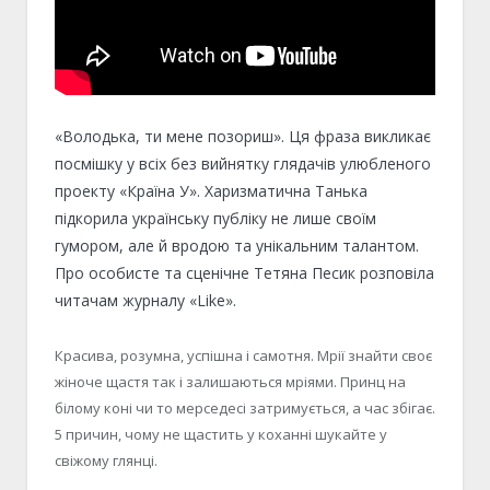
«Володька, ти мене позориш». Ця фраза викликає
посмішку у всіх без вийнятку глядачів улюбленого
проекту «Країна У». Харизматична Танька
підкорила українську публіку не лише своїм
гумором, але й вродою та унікальним талантом.
Про особисте та сценічне Тетяна Песик розповіла
читачам журналу «Like».
Красива, розумна, успішна і самотня. Мрії знайти своє
жіноче щастя так і залишаються мріями. Принц на
білому коні чи то мерседесі затримується, а час збігає.
5 причин, чому не щастить у коханні шукайте у
свіжому глянці.