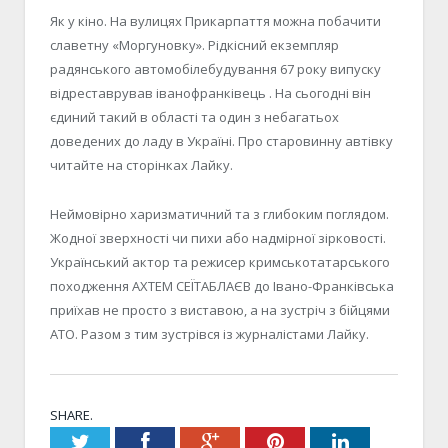
Як у кіно. На вулицях Прикарпаття можна побачити
славетну «Моргуновку». Рідкісний екземпляр
радянського автомобілебудування 67 року випуску
відреставрував іванофранківець . На сьогодні він
єдиний такий в області та один з небагатьох
доведених до ладу в Україні. Про старовинну автівку
читайте на сторінках Лайку.
Неймовірно харизматичний та з глибоким поглядом.
Жодної зверхності чи пихи або надмірної зірковості.
Український актор та режисер кримськотатарського
походження АХТЕМ СЕЇТАБЛАЄВ до Івано-Франківська
приїхав не просто з виставою, а на зустріч з бійцями
АТО. Разом з тим зустрівся із журналістами Лайку.
SHARE.
Twitter
Facebook
Google+
Pinterest
LinkedIn