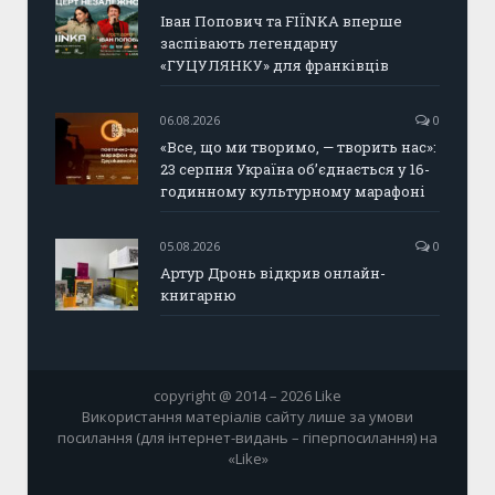
Іван Попович та FIÏNKA вперше
заспівають легендарну
«ГУЦУЛЯНКУ» для франківців
06.08.2026
0
«Все, що ми творимо, — творить нас»:
23 серпня Україна об’єднається у 16-
годинному культурному марафоні
05.08.2026
0
Артур Дронь відкрив онлайн-
книгарню
copyright @ 2014 – 2026 Like
Використання матеріалів сайту лише за умови
посилання (для інтернет-видань – гіперпосилання) на
«Like»