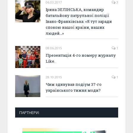
06.03.2017
3
Ірина ЗЕЛІНСЬКА, командир
батальйону патрульної поліції
Івано-Франківська: «Я тут заради
спокою нашої країни, наших
людей…»
08.06.2015
1
Презентація 4-го номеру журналу
Like.
28.10.2015
1
Чим здивував подіум 37-го
українського тижня моди?
ПАРТНЕРИ: