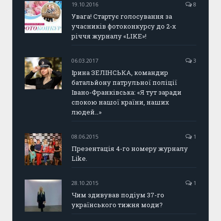
19.10.2016
8
Увага! Стартує голосування за
учасників фотоконкурсу до 2-х
річчя журналу «LIKE»!
06.03.2017
3
Ірина ЗЕЛІНСЬКА, командир
батальйону патрульної поліції
Івано-Франківська: «Я тут заради
спокою нашої країни, наших
людей…»
08.06.2015
1
Презентація 4-го номеру журналу
Like.
28.10.2015
1
Чим здивував подіум 37-го
українського тижня моди?