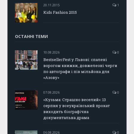
20.11.2015
1
Kids Fashion 2015
ОСТАННІ ТЕМИ
10.08.2026
0
BestsellerFest у Львові: спалені
ворогом книжки, довжелезні черги
по автографи і пів мільйона для
«Азову»
07.08.2026
0
«Кузьма: Страшно веселий»: 13
серпня у всеукраїнський прокат
виходить біографічна
документальна драма
06.08.2026
0