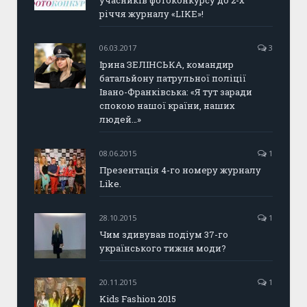
учасників фотоконкурсу до 2-х
річчя журналу «LIKE»!
06.03.2017
3
Ірина ЗЕЛІНСЬКА, командир
батальйону патрульної поліції
Івано-Франківська: «Я тут заради
спокою нашої країни, наших
людей…»
08.06.2015
1
Презентація 4-го номеру журналу
Like.
28.10.2015
1
Чим здивував подіум 37-го
українського тижня моди?
20.11.2015
1
Kids Fashion 2015