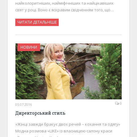
найколоритніших, найміфічніших та найцікавіших
свят у році. Воно є яскравим свідченням того, що…
ЧИТАТИ ДЕТАЛЬНІШЕ
НОВИНИ
0
05.07.2016
Директорський стиль
«Жінці завжди бракує двох речей – кохання та одягу»
Модна розмова «LIKE» із власницею салону краси