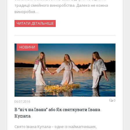
традиції сімейного виноробства. Далеко не кожна
виноробня…
ЧИТАТИ ДЕТАЛЬНІШЕ
НОВИНИ
0
06.07.2016
В “ніч на Івана” або Як святкувати Івана
Купала
Свято Івана Купала – одне із наймагічніших,