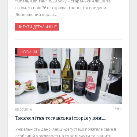
“Опель Капітан” 1939 року – старенький лише за
віком. У своїх 76 він вражає і зовні, і зсередини.
Довершений образ…
ЧИТАТИ ДЕТАЛЬНІШЕ
НОВИНИ
0
08.07.2016
Тисячолітня тосканська історія у вині…
Унікальність даної лекції-дегустації полягала саме в
особливій можливості на смак відчути та оцінити