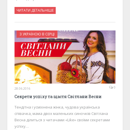
ЧИТАТИ ДЕТАЛЬНІШЕ
З УКРАЇНОЮ В СЕРЦІ
0
28.06.2016
Секрети успіху та щастя Світлани Весни
Тендітна і усміхнена жінка, чудова українська
співачка, мама двох маленьких синочків Світлана
Весна ділиться з читачами «Like» своїми секретами
успіху…