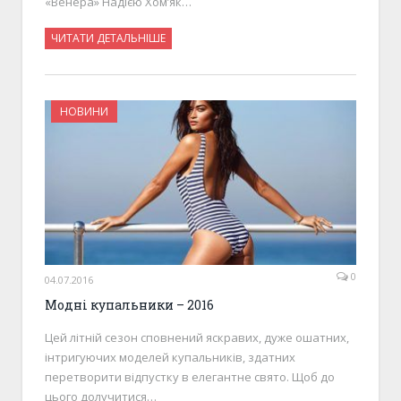
«Венера» Надією Хомʼяк…
ЧИТАТИ ДЕТАЛЬНІШЕ
НОВИНИ
0
04.07.2016
Модні купальники – 2016
Цей літній сезон сповнений яскравих, дуже ошатних,
інтригуючих моделей купальників, здатних
перетворити відпустку в елегантне свято. Щоб до
цього долучитися…