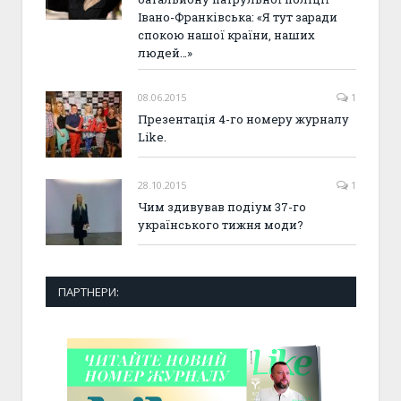
Івано-Франківська: «Я тут заради
спокою нашої країни, наших
людей…»
08.06.2015
1
Презентація 4-го номеру журналу
Like.
28.10.2015
1
Чим здивував подіум 37-го
українського тижня моди?
ПАРТНЕРИ: