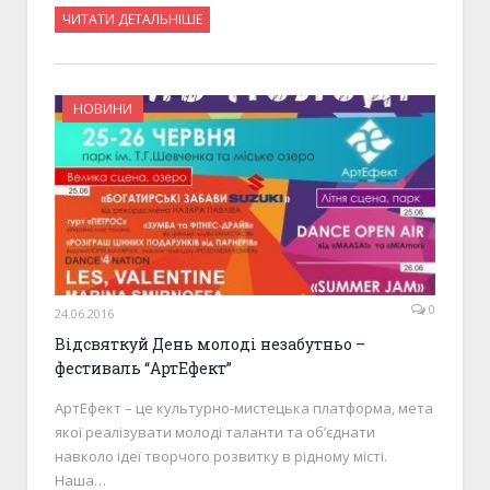
ЧИТАТИ ДЕТАЛЬНІШЕ
НОВИНИ
0
24.06.2016
Відсвяткуй День молоді незабутньо –
фестиваль “АртЕфект”
АртЕфект – це культурно-мистецька платформa, мета
якої реалізувати молоді таланти та об’єднати
навколо ідеї творчого розвитку в рідному місті.
Наша…