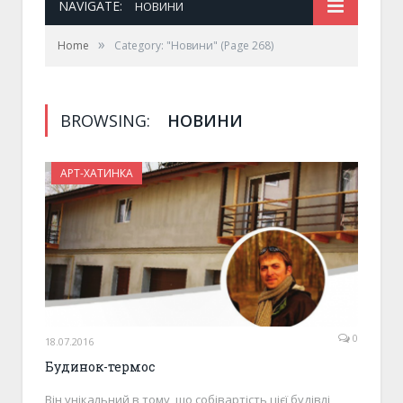
NAVIGATE:
НОВИНИ
»
Home
Category: "Новини"
(Page 268)
BROWSING:
НОВИНИ
АРТ-ХАТИНКА
0
18.07.2016
Будинок-термос
Він унікальний в тому, що собівартість цієї будівлі