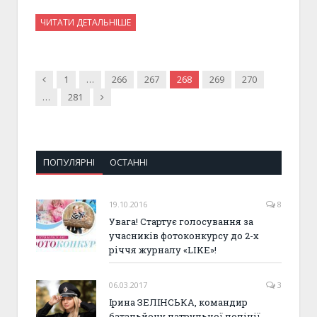
ЧИТАТИ ДЕТАЛЬНІШЕ
Previous
1
…
266
267
268
269
270
Next
…
281
ПОПУЛЯРНІ
ОСТАННІ
19.10.2016
8
Увага! Стартує голосування за
учасників фотоконкурсу до 2-х
річчя журналу «LIKE»!
06.03.2017
3
Ірина ЗЕЛІНСЬКА, командир
батальйону патрульної поліції