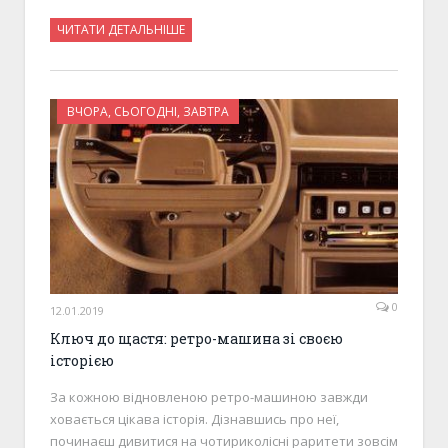
ЧИТАТИ ДЕТАЛЬНІШЕ
ВЧОРА, СЬОГОДНІ, ЗАВТРА
0
12.01.2019
Ключ до щастя: ретро-машина зі своєю
історією
За кожною відновленою ретро-машиною завжди
ховається цікава історія. Дізнавшись про неї,
починаєш дивитися на чотириколісні раритети зовсім