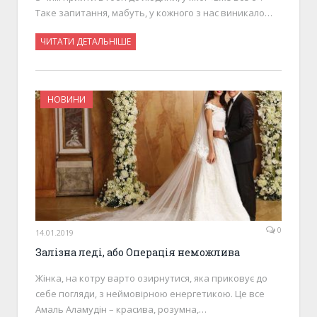
Таке запитання, мабуть, у кожного з нас виникало…
ЧИТАТИ ДЕТАЛЬНІШЕ
НОВИНИ
0
14.01.2019
Залізна леді, або Операція неможлива
Жінка, на котру варто озирнутися, яка приковує до
себе погляди, з неймовірною енергетикою. Це все
Амаль Аламудін – красива, розумна,…