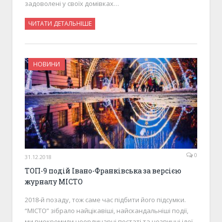
задоволені у своїх домівках…
ЧИТАТИ ДЕТАЛЬНІШЕ
НОВИНИ
0
31.12.2018
ТОП-9 подій Івано-Франківська за версією
журналу МІСТО
2018-й позаду, тож саме час підбити його підсумки.
“МІСТО” зібрало найцікавіші, найскандальніші події,
ми виокремили неординарні постаті та незвичні ідеї,