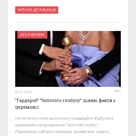
ЧИТАТИ ДЕТАЛЬНІШЕ
БЕЗ РУБРИКИ
0
02.01.2019
“Гардероб” “Золотого глобусу”: цікаві факти з
церемонії
На початку січня цього року традиційно відбулася
церемонія нагородження “Золотий глобус”.
Переможці найпрестижніших премій вже сидять