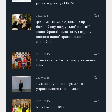
річчя журналу «LIKE»!
06.03.2017
3
Ірина ЗЕЛІНСЬКА, командир
батальйону патрульної поліції
Івано-Франківська: «Я тут заради
спокою нашої країни, наших
людей…»
08.06.2015
1
Презентація 4-го номеру журналу
Like.
28.10.2015
1
Чим здивував подіум 37-го
українського тижня моди?
20.11.2015
1
Kids Fashion 2015