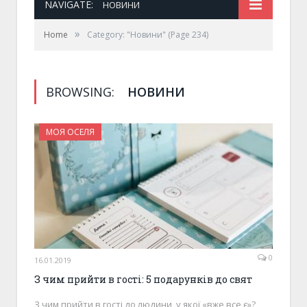
NAVIGATE:
НОВИНИ
»
Home
Category: "Новини"
(Page 234)
BROWSING:
НОВИНИ
МОЯ ОСЕЛЯ
0
16.01.2019
З чим прийти в гості: 5 подарунків до свят
З чим прийти в гості до людини, у якої «вже все є»?