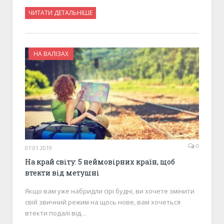
ЧИТАТИ ДЕТАЛЬНІШЕ
НА ВАЛІЗАХ
0
07.01.2019
На край світу: 5 неймовірних країн, щоб
втекти від метушні
Якщо вам уже набридли сірі будні, ви хочете змінити
свій звичний режим на щось нове, вам хочеться
втекти подалі від…