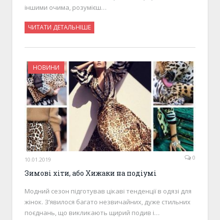
іншими очима, розумієш…
ЧИТАТИ ДЕТАЛЬНІШЕ
НОВИНИ
0
10.01.2019
Зимові хіти, або Хижаки на подіумі
Модний сезон підготував цікаві тенденції в одязі для
жінок. З’явилося багато незвичайних, дуже стильних
поєднань, що викликають щирий подив і…