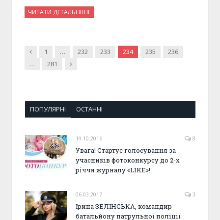
ЧИТАТИ ДЕТАЛЬНІШЕ
Previous
1
…
232
233
234
235
236
Next
…
281
ПОПУЛЯРНІ
ОСТАННІ
19.10.2016
8
Увага! Стартує голосування за
учасників фотоконкурсу до 2-х
річчя журналу «LIKE»!
06.03.2017
3
Ірина ЗЕЛІНСЬКА, командир
батальйону патрульної поліції