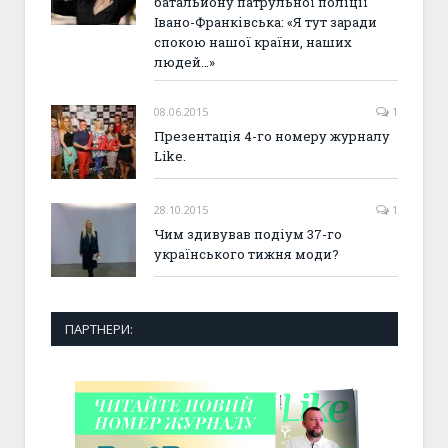
батальйону патрульної поліції
Івано-Франківська: «Я тут заради
спокою нашої країни, наших
людей…»
08.06.2015
1
Презентація 4-го номеру журналу
Like.
28.10.2015
1
Чим здивував подіум 37-го
українського тижня моди?
ПАРТНЕРИ: