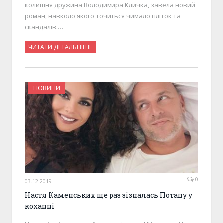
колишня дружина Володимира Кличка, завела новий
роман, навколо якого точиться чимало пліток та
скандалів.…
ЧИТАТИ ДЕТАЛЬНІШЕ
НОВИНИ
0
03.12.2019
Настя Каменських ще раз зізналась Потапу у
коханні