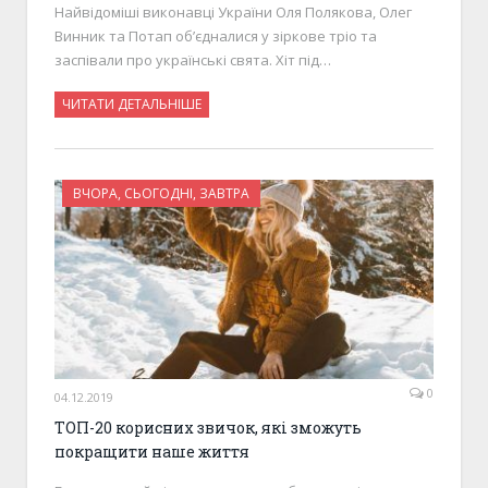
Найвідоміші виконавці України Оля Полякова, Олег
Винник та Потап об’єдналися у зіркове тріо та
заспівали про українські свята. Хіт під…
ЧИТАТИ ДЕТАЛЬНІШЕ
ВЧОРА, СЬОГОДНІ, ЗАВТРА
0
04.12.2019
ТОП-20 корисних звичок, які зможуть
покращити наше життя