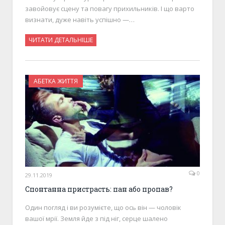
завойовує сцену та повагу прихильників. І що варто
визнати, дуже навіть успішно —…
ЧИТАТИ ДЕТАЛЬНІШЕ
АБЕТКА ЖИТТЯ
0
29.11.2019
Спонтанна пристрасть: пан або пропав?
Один погляд і ви розумієте, що ось він — чоловік
вашої мрії. Земля йде з під ніг, серце шалено