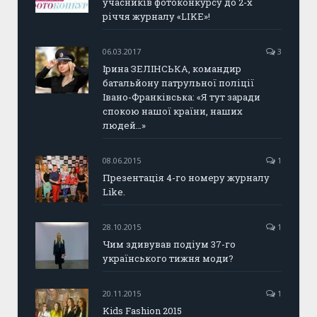
учасників фотоконкурсу до 2-х
річчя журналу «LIKE»!
06.03.2017
3
Ірина ЗЕЛІНСЬКА, командир
батальйону патрульної поліції
Івано-Франківська: «Я тут заради
спокою нашої країни, наших
людей…»
08.06.2015
1
Презентація 4-го номеру журналу
Like.
28.10.2015
1
Чим здивував подіум 37-го
українського тижня моди?
20.11.2015
1
Kids Fashion 2015