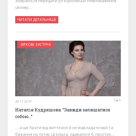
збирається передати усі королівські повноваження
своєму…
ЧИТАТИ ДЕТАЛЬНІШЕ
ЗІРКОВІ ЗУСТРІЧІ
0
28.11.2019
Наталія Кудряшова: “Завжди залишатися
собою…”
… а ще брати від життя все й не відкладати мрії та
бажання на потім. Ці кілька, здавалося б, простих…