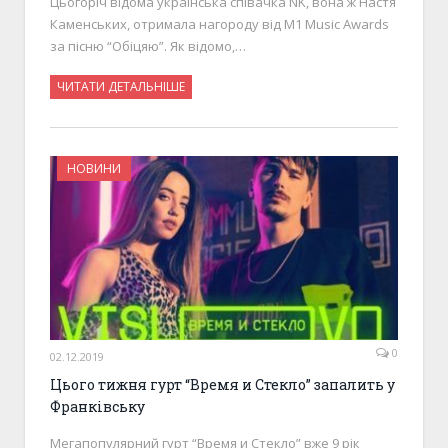
Цьогоріч відома українська співачка NK, вона ж Настя
Каменських, отримала нагороду від М1 Music Awards
за пісню “Обіцяю”. Як відомо,…
ЧИТАТИ ДЕТАЛЬНІШЕ
НОВИНИ
0
02.12.2019
Цього тижня гурт “Время и Стекло” запалить у
Франківську
Мегапопулярний гурт “Время и Стекло” вже 9 рік