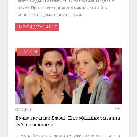
Багато людей цікавляться, як позбутися шкідливих
звичок. Про це вже написано чимало статей та
постів, а ми підемо іншим шляхом…
ЧИТАТИ ДЕТАЛЬНІШЕ
НОВИНИ
0
03.12.2019
Дочка екс-пари Джолі-Пітт офіційно змінила
ім’я на чоловіче
13-річна біологічна донька Анджеліни Джолі та Бреда