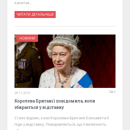
калатає…
ЧИТАТИ ДЕТАЛЬНІШЕ
НОВИНИ
0
28.11.2019
Королева Британії повідомила, коли
збирається у відставку
Стало відомо, коли Королева Британії Єлизавета ІІ
піде у відставку. Повідомляється, що її величність