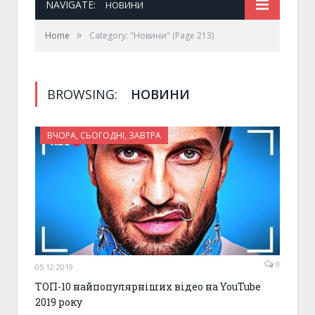
NAVIGATE:
НОВИНИ
»
Home
Category: "Новини"
(Page 213)
BROWSING:
НОВИНИ
ВЧОРА, СЬОГОДНІ, ЗАВТРА
0
05.12.2019
ТОП-10 найпопулярніших відео на YouTube
2019 року