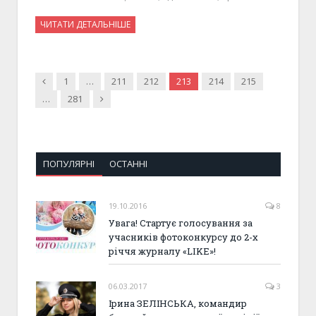
ЧИТАТИ ДЕТАЛЬНІШЕ
Previous
1
…
211
212
213
214
215
Next
…
281
ПОПУЛЯРНІ
ОСТАННІ
19.10.2016
8
Увага! Стартує голосування за
учасників фотоконкурсу до 2-х
річчя журналу «LIKE»!
06.03.2017
3
Ірина ЗЕЛІНСЬКА, командир