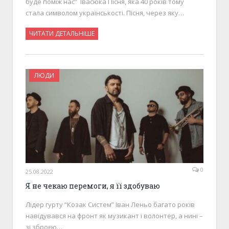
буде поміж нас” Івасюка Пісня, яка 40 років тому
стала символом українськості. Пісня, через яку…
ЧИТАТИ ДЕТАЛЬНІШЕ
ЛЮДИ
0
25.08.2022
Я не чекаю перемоги, я її здобуваю
Лідер гурту “Козак Систем” Іван Леньо багато років
навідувався на фронт як музикант і волонтер, а нині –
зі зброєю…