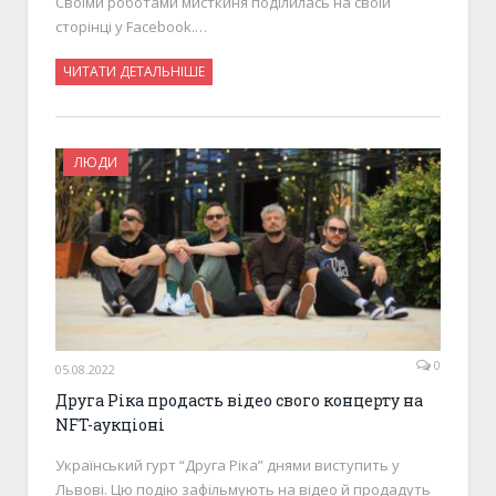
Своїми роботами мисткиня поділилась на своїй
сторінці у Facebook.…
ЧИТАТИ ДЕТАЛЬНІШЕ
ЛЮДИ
0
05.08.2022
Друга Ріка продасть відео свого концерту на
NFT-аукціоні
Український гурт “Друга Ріка” днями виступить у
Львові. Цю подію зафільмують на відео й продадуть