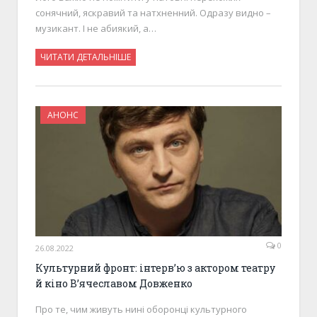
сонячний, яскравий та натхненний. Одразу видно –
музикант. І не абиякий, а…
ЧИТАТИ ДЕТАЛЬНІШЕ
АНОНС
0
26.08.2022
Культурний фронт: інтерв’ю з актором театру
й кіно В’ячеславом Довженко
Про те, чим живуть нині оборонці культурного