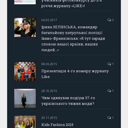
учасників фотоконкурсу до 2-х
річчя журналу «LIKE»!
06.03.2017
3
Ірина ЗЕЛІНСЬКА, командир
батальйону патрульної поліції
Івано-Франківська: «Я тут заради
спокою нашої країни, наших
людей…»
08.06.2015
1
Презентація 4-го номеру журналу
Like.
28.10.2015
1
Чим здивував подіум 37-го
українського тижня моди?
20.11.2015
1
Kids Fashion 2015