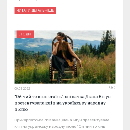
ЧИТАТИ ДЕТАЛЬНІШЕ
ЛЮДИ
0
09.08.2022
“Ой чий то кінь стоїть”: співачка Діана Бігун
презентувала кліп на українську народну
пісню
Прикарпатська співачка Діана Бігун презентувала
кліп на українську народну пісню “Ой чий то кінь