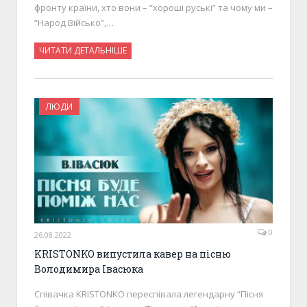
фронту країни, хто вони – “хороші руські” та чому ми –
“Народ Військо”,…
ЧИТАТИ ДЕТАЛЬНІШЕ
ЛЮДИ
0
26.08.2022
KRISTONKO випустила кавер на пісню
Володимира Івасюка
Співачка KRISTONKO переспівала легендарну “Пісня