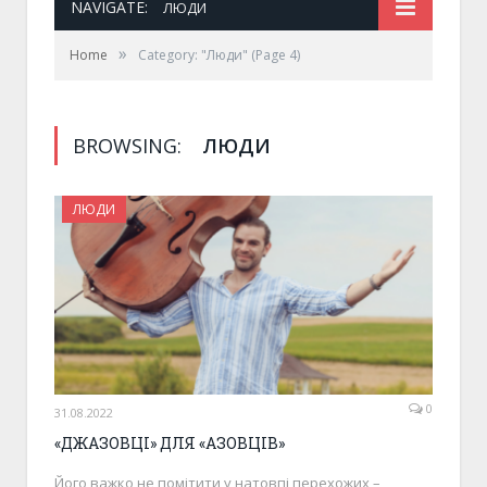
NAVIGATE:
ЛЮДИ
»
Home
Category: "Люди"
(Page 4)
BROWSING:
ЛЮДИ
ЛЮДИ
0
31.08.2022
«ДЖАЗОВЦІ» ДЛЯ «АЗОВЦІВ»
Його важко не помітити у натовпі перехожих –