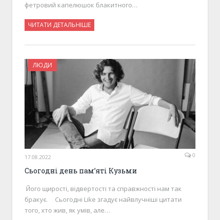
фетровий капелюшок блакитного…
ЧИТАТИ ДЕТАЛЬНІШЕ
ЛЮДИ
0
17.08.2022
Сьогодні день пам’яті Кузьми
Його щирості, відвертості та справжності нам так
бракує. Сьогодні Like згадує найвлучніші цитати
того, хто жив, як умів, але…