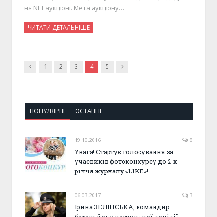
на NFT аукціоні. Мета аукціону…
ЧИТАТИ ДЕТАЛЬНІШЕ
Previous
Next
1
2
3
4
5
ПОПУЛЯРНІ
ОСТАННІ
19.10.2016
8
Увага! Стартує голосування за
учасників фотоконкурсу до 2-х
річчя журналу «LIKE»!
06.03.2017
3
Ірина ЗЕЛІНСЬКА, командир
батальйону патрульної поліції