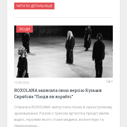
ЧИТАТИ ДЕТАЛЬНІШЕ
ЛЮДИ
0
15.08.2022
ROXOLANA записала свою версію Кузьми
Скрябіна “Люди як кораблі”
Співачка ROXOLANA випустила пісню в оркестровому
аранжуванні. Разом з треком артистка представляє
відео, героями якого стали медики, волонтери та
переселенці…