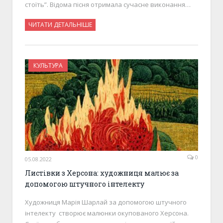
стоїть”. Відома пісня отримала сучасне виконання…
ЧИТАТИ ДЕТАЛЬНІШЕ
КУЛЬТУРА
0
05.08.2022
Листівки з Херсона: художниця малює за
допомогою штучного інтелекту
Художниця Марія Шарлай за допомогою штучного
інтелекту створює малюнки окупованого Херсона.