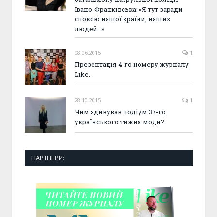
Івано-Франківська: «Я тут заради
спокою нашої країни, наших
людей…»
08.06.2015
1
Презентація 4-го номеру журналу
Like.
28.10.2015
1
Чим здивував подіум 37-го
українського тижня моди?
ПАРТНЕРИ: