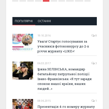
ПОПУЛЯРНІ
ОСТАННІ
19.10.2016
8
Увага! Стартує голосування за
учасників фотоконкурсу до 2-х
річчя журналу «LIKE»!
06.03.2017
3
Ірина ЗЕЛІНСЬКА, командир
батальйону патрульної поліції
Івано-Франківська: «Я тут заради
спокою нашої країни, наших
людей…»
08.06.2015
1
Презентація 4-го номеру журналу