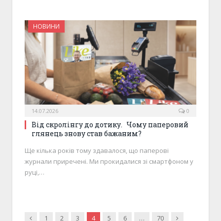
НОВИНИ
14.07.2026
0
Від скролінгу до дотику. Чому паперовий
глянець знову став бажаним?
Ще кілька років тому здавалося, що паперові
журнали приречені. Ми прокидалися зі смартфоном у
руці,…
Previous
Next
1
2
3
4
5
6
…
70