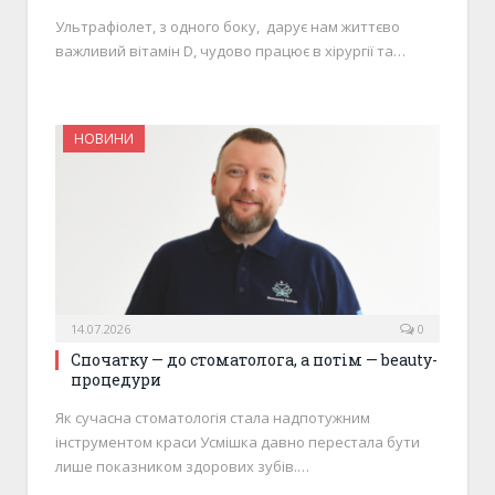
Ультрафіолет, з одного боку, дарує нам життєво
важливий вітамін D, чудово працює в хірургії та…
НОВИНИ
14.07.2026
0
Спочатку — до стоматолога, а потім — beauty-
процедури
Як сучасна стоматологія стала надпотужним
інструментом краси Усмішка давно перестала бути
лише показником здорових зубів.…