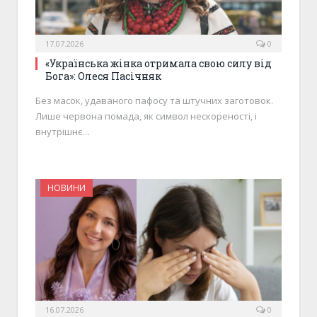
17.07.2026
0
«Українська жінка отримала свою силу від
Бога»: Олеся Пасічняк
Без масок, удаваного пафосу та штучних заготовок.
Лише червона помада, як символ нескореності, і
внутрішнє…
НОВИНИ
16.07.2026
0