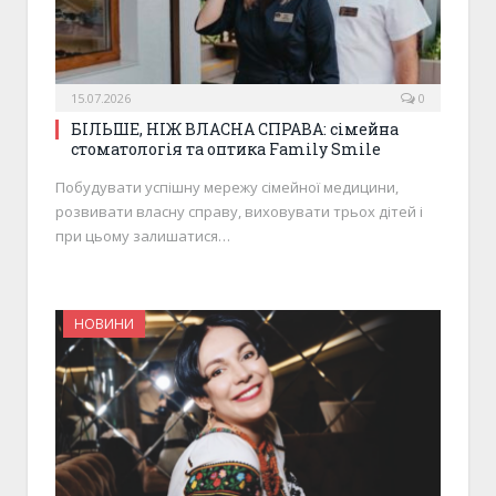
15.07.2026
0
БІЛЬШЕ, НІЖ ВЛАСНА СПРАВА: сімейна
стоматологія та оптика Family Smile
Побудувати успішну мережу сімейної медицини,
розвивати власну справу, виховувати трьох дітей і
при цьому залишатися…
НОВИНИ