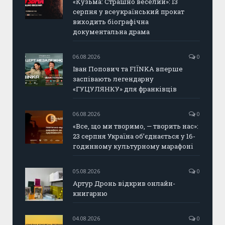
«Кузьма: Страшно веселий»: 13
серпня у всеукраїнський прокат
виходить біографічна
документальна драма
06.08.2026
0
Іван Попович та FIÏNKA вперше
заспівають легендарну
«ГУЦУЛЯНКУ» для франківців
06.08.2026
0
«Все, що ми творимо, — творить нас»:
23 серпня Україна об’єднається у 16-
годинному культурному марафоні
05.08.2026
0
Артур Дронь відкрив онлайн-
книгарню
04.08.2026
0