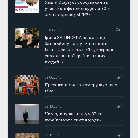
Увага! Стартує голосування за
учасників фотоконкурсу до 2-х
річчя журналу «LIKE»!
06.03.2017
3
Ірина ЗЕЛІНСЬКА, командир
батальйону патрульної поліції
Івано-Франківська: «Я тут заради
спокою нашої країни, наших
людей…»
08.06.2015
1
Презентація 4-го номеру журналу
Like.
28.10.2015
1
Чим здивував подіум 37-го
українського тижня моди?
20.11.2015
1