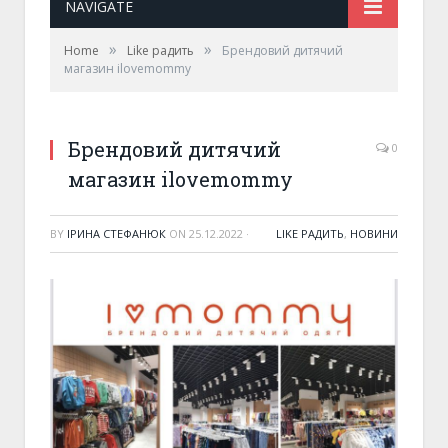
NAVIGATE
»
»
Home
Like радить
Брендовий дитячий
магазин ilovemommy
Брендовий дитячий
0
магазин ilovemommy
BY
ІРИНА СТЕФАНЮК
ON
25.12.2022
·
LIKE РАДИТЬ
,
НОВИНИ