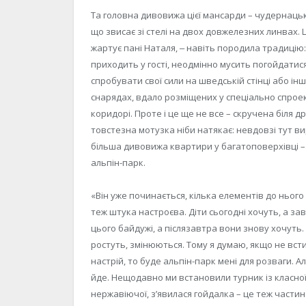
Та головна дивовижа цієї мансарди – чудернаць
що звисає зі стелі на двох довжелезних линвах. 
жартує пані Наталя, ‒ навіть породила традицію:
приходить у гості, неодмінно мусить погойдатися. 
спробувати свої сили на шведській стінці або і
снарядах, вдало розміщених у спеціально спро
коридорі. Проте і це ще не все – скручена біля 
товстезна мотузка ніби натякає: невдовзі тут в
більша дивовижа квартири у багатоповерхівці 
альпін-парк.
«Він уже починається, кілька елементів до нього 
теж штука настроєва. Діти сьогодні хочуть, а за
цього байдужі, а післязавтра вони знову хочуть.
ростуть, змінюються. Тому я думаю, якщо не всти
настрій, то буде альпін-парк мені для розваги. А
йде. Нещодавно ми встановили турник із класно
нержавіючої, зʼявилася гойдалка – це теж частин