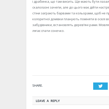
і драбинка, що там висить. Ще мають бути лазал
скалолазні зачепи, але до цього має дійти настр
стіни заграють барвами та кольорами, щоб не пр
колоритної домівки планують поміняти в оселі ві
забудівники, встановлять деревʼяні рами. Мовля
лягає спати сонечко.
SHARE.
Twi
LEAVE A REPLY