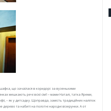
афка, що зачаїлася в коридорі: за вузенькими
ках мешкають речі всієї сімʼї ‒ мами Наталі, татка Яреми,
фії, – як у дитсадку. Щоправда, замість традиційних наліпок
 дерево та набиті на полотні народні візерунки. А от