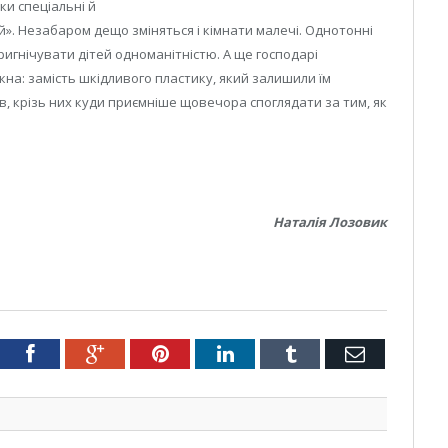
ки спеціальні й
ій». Незабаром дещо зміняться і кімнати малечі. Однотонні
игнічувати дітей одноманітністю. А ще господарі
кна: замість шкідливого пластику, який залишили їм
в, крізь них куди приємніше щовечора споглядати за тим, як
Наталія Лозовик
tter
Facebook
Google+
Pinterest
LinkedIn
Tumblr
Email