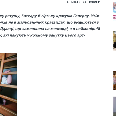
АРТ-ХАТИНКА
,
НОВИНИ
ьку ратушу, Катедру й гірську красуню Говерлу. Утім
циків не в мальовничих краєвидах, що видніються з
гойдалці, що замешкала на мансарді, а в неймовірній
, які панують у кожному закутку цього арт-