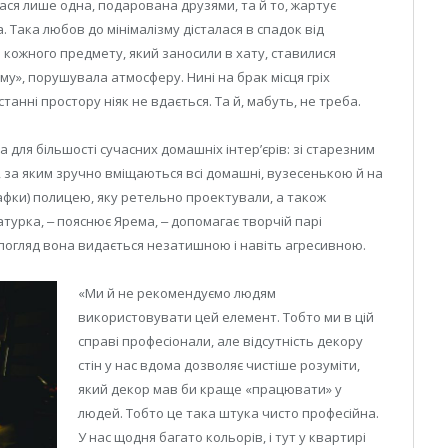
лася лише одна, подарована друзями, та й то, жартує
. Така любов до мінімалізму дісталася в спадок від
 кожного предмету, який заносили в хату, ставилися
му», порушувала атмосферу. Нині на брак місця гріх
танні простору ніяк не вдається. Та й, мабуть, не треба.
 для більшості сучасних домашніх інтерʼєрів: зі старезним
за яким зручно вміщаються всі домашні, вузесенькою й на
афки) полицею, яку ретельно проектували, а також
турка, ‒ пояснює Ярема, ‒ допомагає творчій парі
погляд вона видається незатишною і навіть агресивною.
«Ми й не рекомендуємо людям
використовувати цей елемент. Тобто ми в цій
справі професіонали, але відсутність декору
стін у нас вдома дозволяє чистіше розуміти,
який декор мав би краще «працювати» у
людей. Тобто це така штука чисто професійна.
У нас щодня багато кольорів, і тут у квартирі