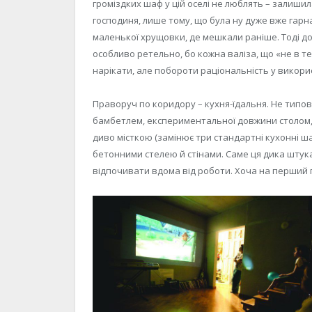
громіздких шаф у цій оселі не люблять – залиши
господиня, лише тому, що була ну дуже вже гарна
маленької хрущовки, де мешкали раніше. Тоді до
особливо ретельно, бо кожна валіза, що «не в те
нарікати, але побороти раціональність у викорис
Праворуч по коридору – кухня-їдальня. Не типова
бамбетлем, експериментальної довжини столом, 
диво місткою (замінює три стандартні кухонні ш
бетонними стелею й стінами. Саме ця дика штука
відпочивати вдома від роботи. Хоча на перший 