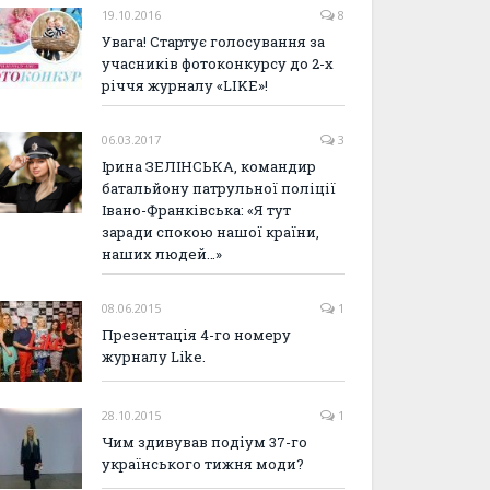
19.10.2016
8
Увага! Стартує голосування за
учасників фотоконкурсу до 2-х
річчя журналу «LIKE»!
06.03.2017
3
Ірина ЗЕЛІНСЬКА, командир
батальйону патрульної поліції
Івано-Франківська: «Я тут
заради спокою нашої країни,
наших людей…»
08.06.2015
1
Презентація 4-го номеру
журналу Like.
28.10.2015
1
Чим здивував подіум 37-го
українського тижня моди?