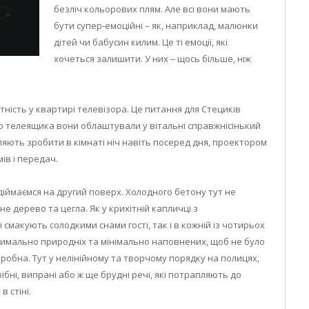
безліч кольорових плям. Але всі вони мають
бути супер-емоційні – як, наприклад, малюнки
дітей чи бабусин килим. Це ті емоції, які
хочеться залишити. У них ‒ щось більше, ніж
утність у квартирі телевізора. Це питання для Стециків
о телеящика вони облаштували у вітальні справжнісінький
яють зробити в кімнаті ніч навіть посеред дня, проектором
ів і передач.
діймаємся на другий поверх. Холодного бетону тут не
е дерево та цегла. Як у крихітній капличці з
смакують солодкими снами гості, так і в кожній із чотирьох
симально природніх та мінімально наповнених, щоб не було
деробна. Тут у нелінійному та творчому порядку на полицях,
бні, випрані або ж ще брудні речі, які потрапляють до
 стіні.