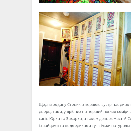
Щодня родину Стециків першою зустрічає диво-ш
дверцятами, у дрібних на перший погляд комірчин
синів Юрка та Захарка, а також доньок Насті й Со
із зайцями та ведмедиками тут тільки натуральне