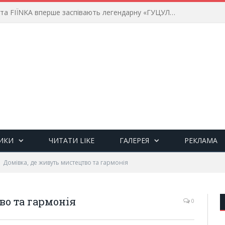
Іван Попович та FIÏNKA вперше заспівають легендарну «ГУЦУЛЯНКУ» для франківців
ИКИ
ЧИТАТИ LIKE
ГАЛЕРЕЯ
РЕКЛАМА
Домівка, де живуть мистецтво та гармонія
во та гармонія
0