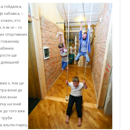
ка гойдалка,
Ця забавка, ‒
 кожен, хто
А як ні – то
нших спортивних
ектованому
драбинки
иросте ще
– домашній
вже є. Але це
втра вони до
 Але вони
гну на їхній
ле до того вже
ї труби
а альпін-парку,