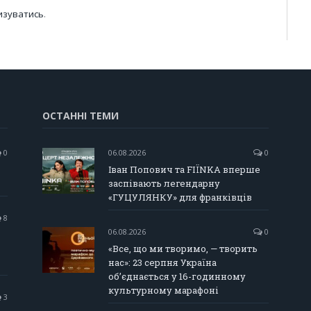
изуватись
.
ОСТАННІ ТЕМИ
0
06.08.2026
0
Іван Попович та FIÏNKA вперше
заспівають легендарну
«ГУЦУЛЯНКУ» для франківців
8
06.08.2026
0
«Все, що ми творимо, — творить
нас»: 23 серпня Україна
об’єднається у 16-годинному
культурному марафоні
3