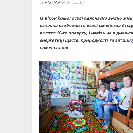
BY
MARYANA
ON
08.06.2016
·
Із вікон їхньої оселі одночасно видно міс
основна особливість оселі сімейства Сте
висоти 10-го поверху, і навіть не в диво-
енергетиці щастя, природності та затишку
помешкання.