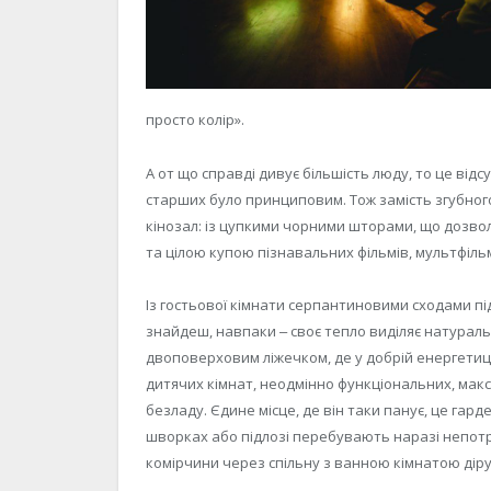
просто колір».
А от що справді дивує більшість люду, то це відс
старших було принциповим. Тож замість згубног
кінозал: із цупкими чорними шторами, що дозвол
та цілою купою пізнавальних фільмів, мультфільм
Із гостьової кімнати серпантиновими сходами пі
знайдеш, навпаки ‒ своє тепло виділяє натуральн
двоповерховим ліжечком, де у добрій енергетиці 
дитячих кімнат, неодмінно функціональних, мак
безладу. Єдине місце, де він таки панує, це гар
шворках або підлозі перебувають наразі непотрі
комірчини через спільну з ванною кімнатою діру в